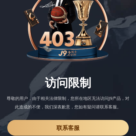
访问限制
尊敬的用户，由于相关法律限制，您所在地区无法访问J9产品，对
此造成的不便，我们深表歉意，您如有疑问请联系客服。
联系客服