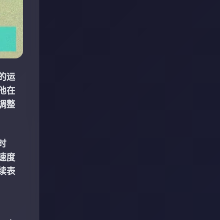
的运
他在
调整
时
速度
续表