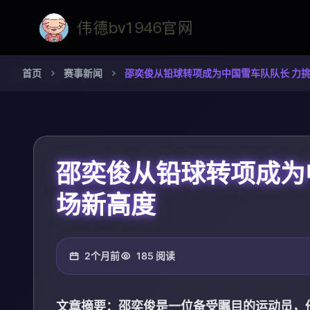
首页
赛事新闻
邵奕俊从铅球转项成为中国雪车队队长 力
邵奕俊从铅球转项成为
场新高度
2个月前
185 阅读
文章摘要：邵奕俊是一位备受瞩目的运动员，