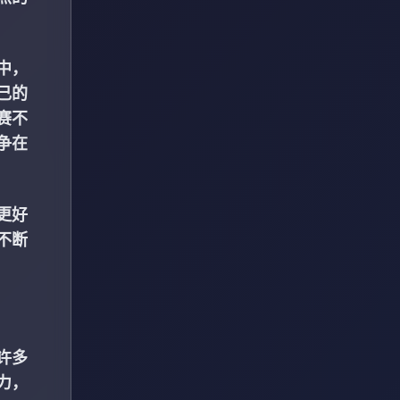
中，
己的
赛不
争在
更好
不断
许多
力，