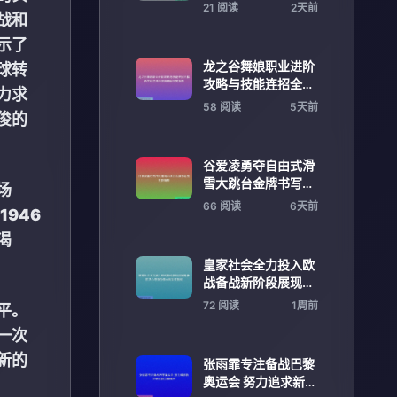
压制对手展现统治力
21 阅读
2天前
战和
示了
龙之谷舞娘职业进阶
球转
攻略与技能连招全解
力求
析实战打法与装备搭
58 阅读
5天前
俊的
配深度指南
谷爱凌勇夺自由式滑
雪大跳台金牌书写历
场
史新篇章
66 阅读
6天前
1946
渴
皇家社会全力投入欧
战备战新阶段展现争
胜决心与强劲信心风
72 阅读
1周前
平。
采迎挑战
一次
新的
张雨霏专注备战巴黎
奥运会 努力追求新突