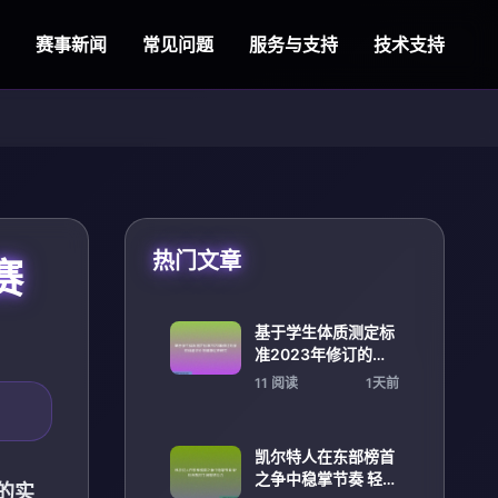
赛事新闻
常见问题
服务与支持
技术支持
热门文章
赛
基于学生体质测定标
准2023年修订的学
校体能评价与健康促
11 阅读
1天前
进研究
凯尔特人在东部榜首
之争中稳掌节奏 轻松
的实