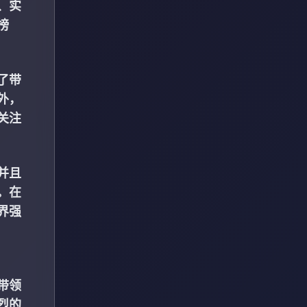
、实
榜
了带
外，
关注
并且
。在
界强
带领
烈的