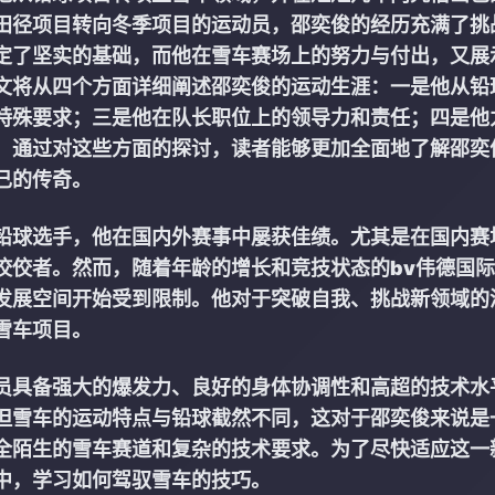
田径项目转向冬季项目的运动员，邵奕俊的经历充满了挑
定了坚实的基础，而他在雪车赛场上的努力与付出，又展
文将从四个方面详细阐述邵奕俊的运动生涯：一是他从铅
特殊要求；三是他在队长职位上的领导力和责任；四是他
。通过对这些方面的探讨，读者能够更加全面地了解邵奕
己的传奇。
铅球选手，他在国内外赛事中屡获佳绩。尤其是在国内赛
佼佼者。然而，随着年龄的增长和竞技状态的
bv伟德国际
发展空间开始受到限制。他对于突破自我、挑战新领域的
雪车项目。
员具备强大的爆发力、良好的身体协调性和高超的技术水
但雪车的运动特点与铅球截然不同，这对于邵奕俊来说是
全陌生的雪车赛道和复杂的技术要求。为了尽快适应这一
中，学习如何驾驭雪车的技巧。