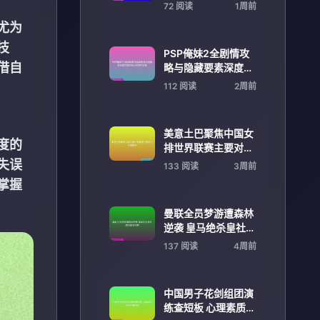
破成就劳模精神
72 阅读
1周前
尤为
技
PSP俺妹2全剧情攻
借自
略与隐藏要素深度解
析指南完美结局达成
112 阅读
2周前
技巧分享
美意土巴聚焦中国女
度的
排世界联赛主要对手
全景解析
失误
133 阅读
3周前
掌握
曼联全员梦游遭森林
逆袭 皇马绝杀皇社成
功晋级决赛
137 阅读
4周前
中国男子花剑组团演
练查短板 心理素质仍