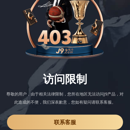
访问限制
尊敬的用户，由于相关法律限制，您所在地区无法访问J9产品，对
此造成的不便，我们深表歉意，您如有疑问请联系客服。
联系客服